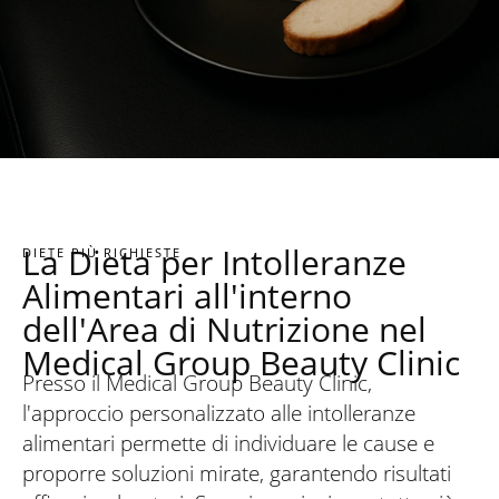
La Dieta per Intolleranze
DIETE PIÙ RICHIESTE
Alimentari all'interno
dell'Area di Nutrizione nel
Medical Group Beauty Clinic
Presso il Medical Group Beauty Clinic,
l'approccio personalizzato alle intolleranze
alimentari permette di individuare le cause e
proporre soluzioni mirate, garantendo risultati